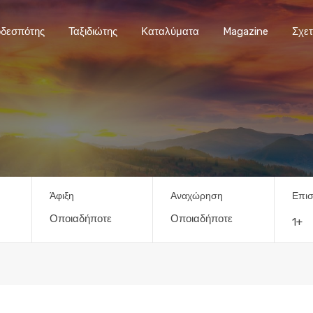
οδεσπότης
Ταξιδιώτης
Καταλύματα
Magazine
Σχετ
Άφιξη
Αναχώρηση
Επισ
1+