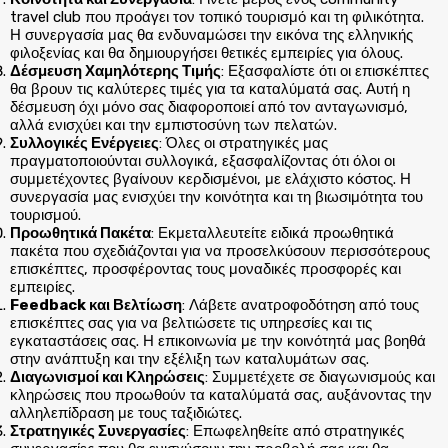
travel club που προάγει τον τοπικό τουρισμό και τη φιλικότητα.
Η συνεργασία μας θα ενδυναμώσει την εικόνα της ελληνικής
φιλοξενίας και θα δημιουργήσει θετικές εμπειρίες για όλους.
Δέσμευση Χαμηλότερης Τιμής
: Εξασφαλίστε ότι οι επισκέπτες
θα βρουν τις καλύτερες τιμές για τα καταλύματά σας. Αυτή η
δέσμευση όχι μόνο σας διαφοροποιεί από τον ανταγωνισμό,
αλλά ενισχύει και την εμπιστοσύνη των πελατών.
Συλλογικές Ενέργειες
: Όλες οι στρατηγικές μας
πραγματοποιούνται συλλογικά, εξασφαλίζοντας ότι όλοι οι
συμμετέχοντες βγαίνουν κερδισμένοι, με ελάχιστο κόστος. Η
συνεργασία μας ενισχύει την κοινότητα και τη βιωσιμότητα του
τουρισμού.
Προωθητικά Πακέτα
: Εκμεταλλευτείτε ειδικά προωθητικά
πακέτα που σχεδιάζονται για να προσελκύσουν περισσότερους
επισκέπτες, προσφέροντας τους μοναδικές προσφορές και
εμπειρίες.
Feedback και Βελτίωση
: Λάβετε ανατροφοδότηση από τους
επισκέπτες σας για να βελτιώσετε τις υπηρεσίες και τις
εγκαταστάσεις σας. Η επικοινωνία με την κοινότητά μας βοηθά
στην ανάπτυξη και την εξέλιξη των καταλυμάτων σας.
Διαγωνισμοί και Κληρώσεις
: Συμμετέχετε σε διαγωνισμούς και
κληρώσεις που προωθούν τα καταλύματά σας, αυξάνοντας την
αλληλεπίδραση με τους ταξιδιώτες.
Στρατηγικές Συνεργασίες
: Επωφεληθείτε από στρατηγικές