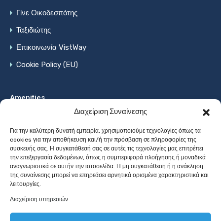
Γίνε Οικοδεσπότης
Ταξιδιώτης
Επικοινωνία VistWay
Cookie Policy (EU)
Amenities
Διαχείριση Συναίνεσης
Wifi
Ανελκυστήρας
Δωρεάν χώρος στάθμευσης
Για την καλύτερη δυνατή εμπειρία, χρησιμοποιούμε τεχνολογίες όπως τα
cookies για την αποθήκευση και/ή την πρόσβαση σε πληροφορίες της
Ζεστό Νερό
Ηλ. Σίδερο
Θέρμανση
Κλιματισμός
συσκευής σας. Η συγκατάθεσή σας σε αυτές τις τεχνολογίες μας επιτρέπει
την επεξεργασία δεδομένων, όπως η συμπεριφορά πλοήγησης ή μοναδικά
Κουζίνα
Μηχανή του Καφέ
Πισίνα
αναγνωριστικά σε αυτήν την ιστοσελίδα. Η μη συγκατάθεση ή η ανάκληση
της συναίνεσης μπορεί να επηρεάσει αρνητικά ορισμένα χαρακτηριστικά και
λειτουργίες.
Πιστολάκι Μαλίων
Πλυντήριο πιάτων
Διαχείριση υπηρεσιών
Πλυντήριο ρούχων
Σάουνα
Τζάκι
Τζακούζι