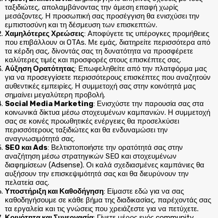
ταξιδιώτες, απολαμβάνοντας την άμεση επαφή χωρίς
μεσάζοντες. Η προσωπική σας προσέγγιση θα ενισχύσει την
εμπιστοσύνη και τη δέσμευση των επισκεπτών.
Χαμηλότερες Χρεώσεις
: Αποφύγετε τις υπέρογκες προμήθειες
που επιβάλλουν οι OTAs. Με εμάς, διατηρείτε περισσότερα από
τα κέρδη σας, δίνοντάς σας τη δυνατότητα να προσφέρετε
καλύτερες τιμές και προσφορές στους επισκέπτες σας.
Αύξηση Ορατότητας
: Επωφεληθείτε από την πλατφόρμα μας
για να προσεγγίσετε περισσότερους επισκέπτες που αναζητούν
αυθεντικές εμπειρίες. Η συμμετοχή σας στην κοινότητά μας
σημαίνει μεγαλύτερη προβολή.
Social Media Marketing
: Ενισχύστε την παρουσία σας στα
κοινωνικά δίκτυα μέσω στοχευμένων καμπανιών. Η συμμετοχή
σας σε κοινές προωθητικές ενέργειες θα προσελκύσει
περισσότερους ταξιδιώτες και θα ενδυναμώσει την
αναγνωσιμότητά σας.
SEO και Ads
: Βελτιστοποιήστε την ορατότητά σας στην
αναζήτηση μέσω στρατηγικών SEO και στοχευμένων
διαφημίσεων (Adsense). Οι καλά σχεδιασμένες καμπάνιες θα
αυξήσουν την επισκεψιμότητά σας και θα διευρύνουν την
πελατεία σας.
Υποστήριξη και Καθοδήγηση
: Είμαστε εδώ για να σας
καθοδηγήσουμε σε κάθε βήμα της διαδικασίας, παρέχοντάς σας
τα εργαλεία και τις γνώσεις που χρειάζεστε για να πετύχετε.
Κοινότητα και Συνεργασία
: Γίνετε μέρος ενός community