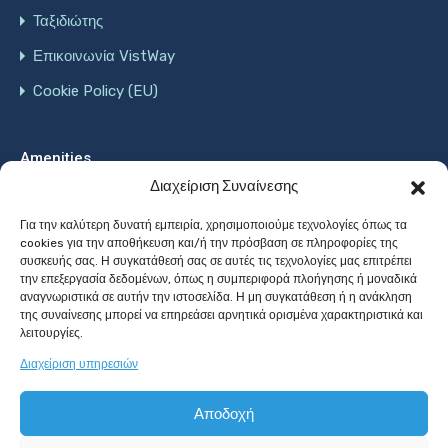
Ταξιδιώτης
Επικοινωνία VistWay
Cookie Policy (EU)
Amenities
Διαχείριση Συναίνεσης
Wifi
Ανελκυστήρας
Δωρεάν χώρος στάθμευσης
Για την καλύτερη δυνατή εμπειρία, χρησιμοποιούμε τεχνολογίες όπως τα
cookies για την αποθήκευση και/ή την πρόσβαση σε πληροφορίες της
Ζεστό Νερό
Ηλ. Σίδερο
Θέρμανση
Κλιματισμός
συσκευής σας. Η συγκατάθεσή σας σε αυτές τις τεχνολογίες μας επιτρέπει
την επεξεργασία δεδομένων, όπως η συμπεριφορά πλοήγησης ή μοναδικά
Κουζίνα
Μηχανή του Καφέ
Πισίνα
αναγνωριστικά σε αυτήν την ιστοσελίδα. Η μη συγκατάθεση ή η ανάκληση
της συναίνεσης μπορεί να επηρεάσει αρνητικά ορισμένα χαρακτηριστικά και
λειτουργίες.
Πιστολάκι Μαλίων
Πλυντήριο πιάτων
Διαχείριση υπηρεσιών
Πλυντήριο ρούχων
Σάουνα
Τζάκι
Τζακούζι
Αποδοχή
Τηλεόραση
Φούρνος μικροκυμάτων
Ψυγείο