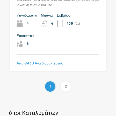
ιδιωτική πισίνα και θέα…
Υπνοδωμάτια
Μπάνια
Εμβαδόν
τ.μ
4
108
4
Επισκέπτες
8
Από €430 Ανά διανυκτέρευση
1
2
Τύποι Καταλυμάτων