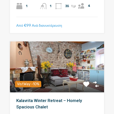
τ.μ
4
1
35
1
Από €99 Ανά διανυκτέρευση
VistWay -10%
Kalavrita Winter Retreat – Homely
Spacious Chalet