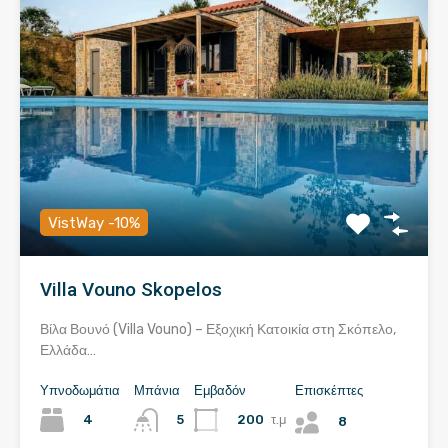
VistWay -10%
Villa Vouno Skopelos
Βίλα Βουνό (Villa Vouno) – Εξοχική Κατοικία στη Σκόπελο,
Ελλάδα…
Υπνοδωμάτια
Μπάνια
Εμβαδόν
Επισκέπτες
4
200
τ.μ
5
8