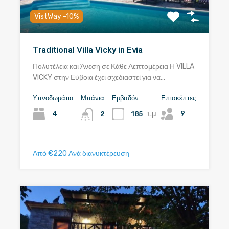
VistWay -10%
Traditional Villa Vicky in Evia
Πολυτέλεια και Άνεση σε Κάθε Λεπτομέρεια Η VILLA
VICKY στην Εύβοια έχει σχεδιαστεί για να…
Υπνοδωμάτια
Μπάνια
Εμβαδόν
Επισκέπτες
τ.μ
9
4
185
2
Από €220 Ανά διανυκτέρευση