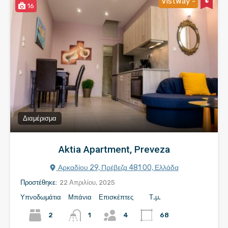
VistWay -
16
Διαμέρισμα
Aktia Apartment, Preveza
Αρκαδίου 29, Πρέβεζα 481 00, Ελλάδα
Προστέθηκε:
22 Απριλίου, 2025
Υπνοδωμάτια
Μπάνια
Επισκέπτες
Τ.μ.
2
1
4
68