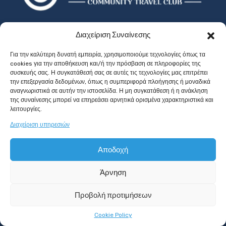
Διαχείριση Συναίνεσης
"VistWay: Ο καλύτερος τρόπος για απευθείας κρατήσεις που
ενώνει την ταξιδιωτική κοινότητα!"
Για την καλύτερη δυνατή εμπειρία, χρησιμοποιούμε τεχνολογίες όπως τα
cookies για την αποθήκευση και/ή την πρόσβαση σε πληροφορίες της
συσκευής σας. Η συγκατάθεσή σας σε αυτές τις τεχνολογίες μας επιτρέπει
την επεξεργασία δεδομένων, όπως η συμπεριφορά πλοήγησης ή μοναδικά
αναγνωριστικά σε αυτήν την ιστοσελίδα. Η μη συγκατάθεση ή η ανάκληση
Επικοινωνήστε μαζί μας.
της συναίνεσης μπορεί να επηρεάσει αρνητικά ορισμένα χαρακτηριστικά και
λειτουργίες.
+30 699 577 7207
Διαχείριση υπηρεσιών
info@vistway.gr
Αποδοχή
Άρνηση
Γρήγοροι Σύνδεσμοι
Αρχική
Προβολή προτιμήσεων
Γίνε Οικοδεσπότης
Cookie Policy