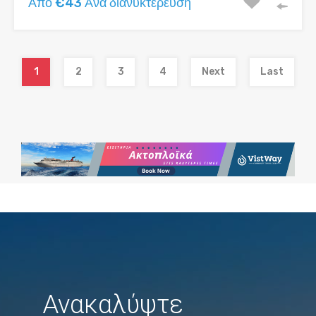
Από €43 Ανά διανυκτέρευση
1
2
3
4
Next
Last
Ανακαλύψτε