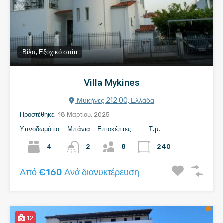
Βίλα, Εξοχικό σπίτι
Villa Mykines
Μυκήνες 212 00, Ελλάδα
Προστέθηκε:
18 Μαρτίου, 2025
Υπνοδωμάτια
Μπάνια
Επισκέπτες
Τ.μ.
4
2
8
240
Από €160 Ανά διανυκτέρευση
12