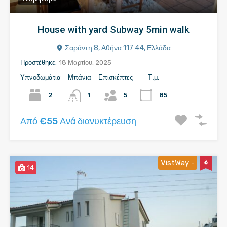
House with yard Subway 5min walk
Σαράντη 8, Αθήνα 117 44, Ελλάδα
Προστέθηκε:
18 Μαρτίου, 2025
Υπνοδωμάτια
Μπάνια
Επισκέπτες
Τ.μ.
2
1
5
85
Από €55 Ανά διανυκτέρευση
VistWay -
14