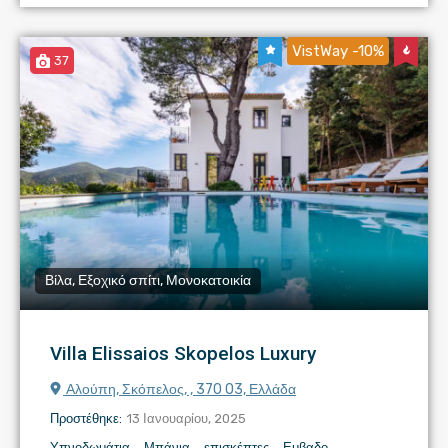
VistWay -10%
37
Βίλα, Εξοχικό σπίτι, Μονοκατοικία
Villa Elissaios Skopelos Luxury
Αλούπη, Σκόπελος, , 370 03, Ελλάδα
Προστέθηκε:
13 Ιανουαρίου, 2025
Υπνοδωμάτια
Μπάνια
επισκέπτες
Εμβαδο