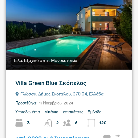
Βίλα, Εξοχικό σπίτι, Μονοκατοικία
Villa Green Blue Σκόπελος
Γλώσσα, Δήμος Σκοπέλου, 370 04, Ελλάδα
Προστέθηκε:
11 Νοεμβρίου, 2024
Υπνοδωμάτια
Μπάνια
επισκέπτες
Εμβαδο
3
2
6
120