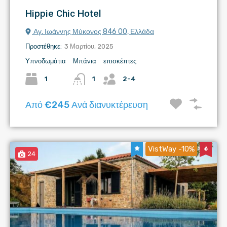
Hippie Chic Hotel
Αγ. Ιωάννης Μύκονος 846 00, Ελλάδα
Προστέθηκε:
3 Μαρτίου, 2025
Υπνοδωμάτια
Μπάνια
επισκέπτες
1
1
2-4
Από €245 Ανά διανυκτέρευση
VistWay -10%
24