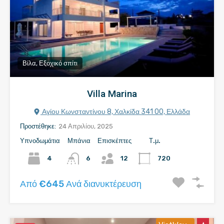
Βίλα, Εξοχικό σπίτι
Villa Marina
Αγίου Κωνσταντίνου 8, Χαλκίδα 341 00, Ελλάδα
Προστέθηκε:
24 Απριλίου, 2025
Υπνοδωμάτια
Μπάνια
Επισκέπτες
Τ.μ.
4
6
12
720
Από €645 Ανά διανυκτέρευση