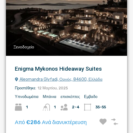
Ξενοδοχείο
Enigma Mykonos Hideaway Suites
Aleomandra Glyfadi, Ορνός, 84600, Ελλάδα
Προστέθηκε:
12 Μαρτίου, 2025
Υπνοδωμάτια
Μπάνια
επισκέπτες
Εμβαδο
1
1
2-4
35-55
Από €286 Ανά διανυκτέρευση