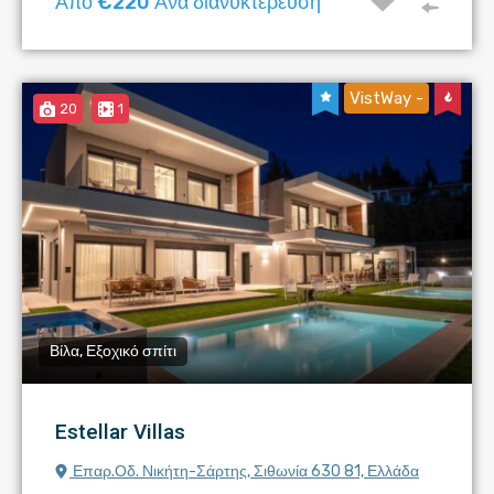
Από €220 Ανά διανυκτέρευση
VistWay -
20
1
Βίλα, Εξοχικό σπίτι
Estellar Villas
Επαρ.Οδ. Νικήτη-Σάρτης, Σιθωνία 630 81, Ελλάδα