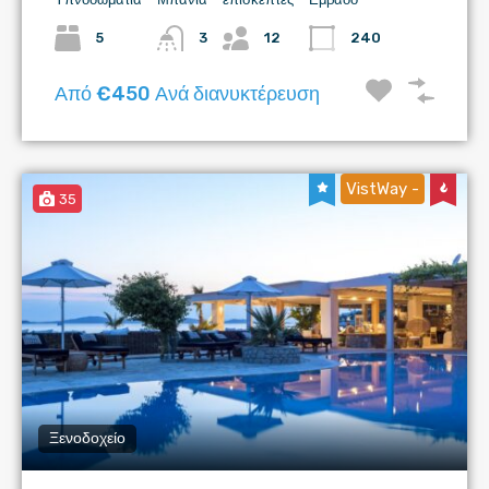
5
3
12
240
Από €450 Ανά διανυκτέρευση
VistWay -
35
Ξενοδοχείο